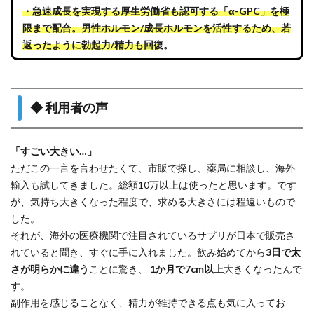
・
急速成長を実現する厚生労働省も認可する「α-GPC」を極
限まで配合。男性ホルモン/成長ホルモンを活性するため、若
返ったように勃起力/精力も回復。
◆
利用者の声
「すごい大きい…」
ただこの一言を言わせたくて、市販で探し、薬局に相談し、海外
輸入も試してきました。総額10万以上は使ったと思います。です
が、気持ち大きくなった程度で、求める大きさには程遠いもので
した。
それが、海外の医療機関で注目されているサプリが日本で販売さ
れていると聞き、すぐに手に入れました。飲み始めてから
3日で太
さが明らかに違う
ことに驚き、
1か月で7cm以上
大きくなったんで
す。
副作用を感じることなく、精力が維持できる点も気に入ってお