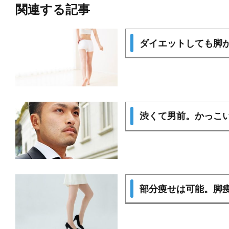
関連する記事
ダイエットしても脚
渋くて男前。かっこ
部分痩せは可能。脚