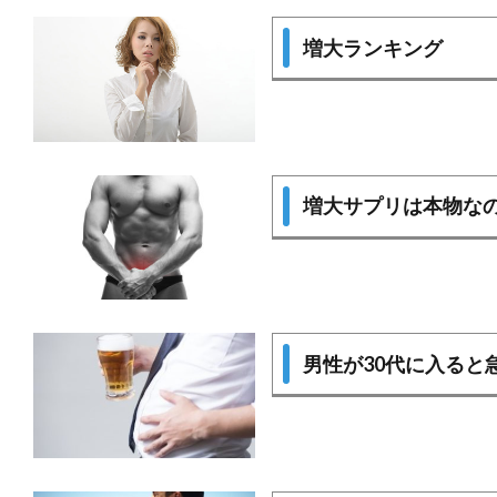
増大ランキング
増大サプリは本物な
男性が30代に入ると